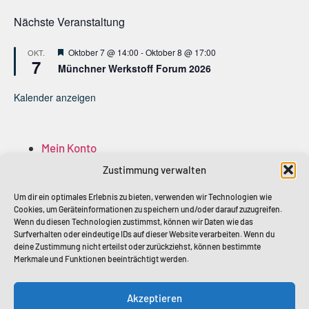
Nächste Veranstaltung
Hervorgehoben
Oktober 7 @ 14:00
-
Oktober 8 @ 17:00
OKT.
7
Münchner Werkstoff Forum 2026
Kalender anzeigen
Mein Konto
Anmelden
Zustimmung verwalten
Abmelden
Mitglied Account
Um dir ein optimales Erlebnis zu bieten, verwenden wir Technologien wie
Cookies, um Geräteinformationen zu speichern und/oder darauf zuzugreifen.
Mitglieder
Wenn du diesen Technologien zustimmst, können wir Daten wie das
Surfverhalten oder eindeutige IDs auf dieser Website verarbeiten. Wenn du
deine Zustimmung nicht erteilst oder zurückziehst, können bestimmte
Merkmale und Funktionen beeinträchtigt werden.
Akzeptieren