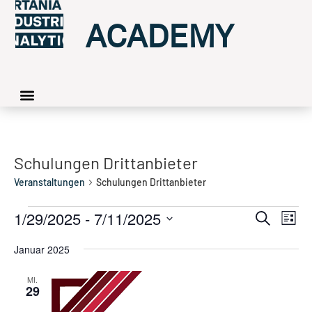
ACADEMY
Schulungen Drittanbieter
Veranstaltungen
Schulungen Drittanbieter
Ver
1/29/2025
 - 
7/11/2025
Veran
Suche
Liste
Ans
Datum
Such
Nav
wählen.
Januar 2025
und
MI.
29
Ansic