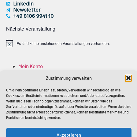
LinkedIn
Newsletter
+49 8106 9941 10
Nächste Veranstaltung
Es sind keine anstehenden Veranstaltungen vorhanden.
Hinweis
Mein Konto
Anmelden
Zustimmung verwalten
Abmelden
Mitglied Account
Um dir ein optimales Erlebnis zu bieten, verwenden wir Technologien wie
Cookies, um Geräteinformationen zu speichern und/oder darauf zuzugreifen.
Mitglieder
Wenn du diesen Technologien zustimmst, können wir Daten wie das
Surfverhalten oder eindeutige IDs auf dieser Website verarbeiten. Wenn du deine
Zustimmung nicht erteilst oder zurückziehst, können bestimmte Merkmale und
Funktionen beeinträchtigt werden.
Akzeptieren