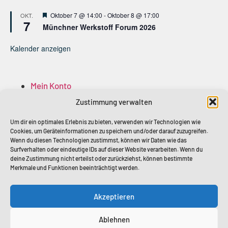
Hervorgehoben
Oktober 7 @ 14:00
-
Oktober 8 @ 17:00
OKT.
7
Münchner Werkstoff Forum 2026
Kalender anzeigen
Mein Konto
Anmelden
Zustimmung verwalten
Abmelden
Mitglied Account
Um dir ein optimales Erlebnis zu bieten, verwenden wir Technologien wie
Cookies, um Geräteinformationen zu speichern und/oder darauf zuzugreifen.
Mitglieder
Wenn du diesen Technologien zustimmst, können wir Daten wie das
Surfverhalten oder eindeutige IDs auf dieser Website verarbeiten. Wenn du
deine Zustimmung nicht erteilst oder zurückziehst, können bestimmte
Merkmale und Funktionen beeinträchtigt werden.
Akzeptieren
Ablehnen