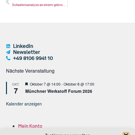
Schadensanalyse an einem gebrochenen Pleuel eines Großgasmotors | Dr. Persigehl, EZT
LinkedIn
Newsletter
+49 8106 9941 10
Nächste Veranstaltung
Hervorgehoben
Oktober 7 @ 14:00
-
Oktober 8 @ 17:00
OKT.
7
Münchner Werkstoff Forum 2026
Kalender anzeigen
Mein Konto
Anmelden