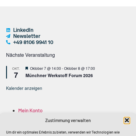
LinkedIn
Newsletter
+49 8106 9941 10
Nächste Veranstaltung
Hervorgehoben
Oktober 7 @ 14:00
-
Oktober 8 @ 17:00
OKT.
7
Münchner Werkstoff Forum 2026
Kalender anzeigen
Mein Konto
Anmelden
Zustimmung verwalten
Abmelden
Mitglied Account
Um dir ein optimales Erlebnis zu bieten, verwenden wir Technologien wie