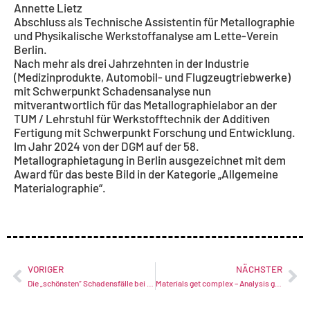
Annette Lietz
Abschluss als Technische Assistentin für Metallographie
und Physikalische Werkstoffanalyse am Lette-Verein
Berlin.
Nach mehr als drei Jahrzehnten in der Industrie
(Medizinprodukte, Automobil- und Flugzeugtriebwerke)
mit Schwerpunkt Schadensanalyse nun
mitverantwortlich für das Metallographielabor an der
TUM / Lehrstuhl für Werkstofftechnik der Additiven
Fertigung mit Schwerpunkt Forschung und Entwicklung.
Im Jahr 2024 von der DGM auf der 58.
Metallographietagung in Berlin ausgezeichnet mit dem
Award für das beste Bild in der Kategorie „Allgemeine
Materialographie“.
VORIGER
NÄCHSTER
Die „schönsten“ Schadensfälle bei der GWP | Dr. Julius Nickl, GWP
Materials get complex – Analysis gets simple – ZEISS ZEN Core: Your Software Suite for connected microscopy | Christoph Hahn, Zeiss