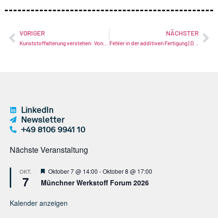
VORIGER
NÄCHSTER
Kunststoffalterung verstehen: Von molekularen Mechanismen bis zu praktischen Herausforderungen zur Schadensvermeidung | Dr. Fabian Schmidt, GWP
Fehler in der additiven Fertigung | Dr. Johannes Diller, GWP
LinkedIn
Newsletter
+49 8106 9941 10
Nächste Veranstaltung
Hervorgehoben
Oktober 7 @ 14:00
-
Oktober 8 @ 17:00
OKT.
7
Münchner Werkstoff Forum 2026
Kalender anzeigen